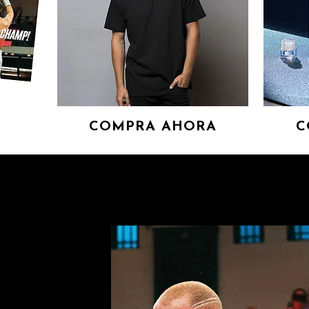
COMPRA AHORA
C
RANDE
DURO