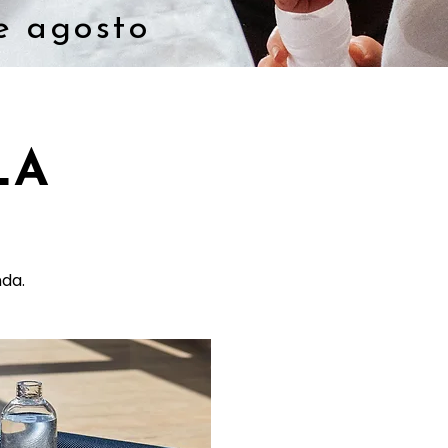
e agosto
LA
nda.