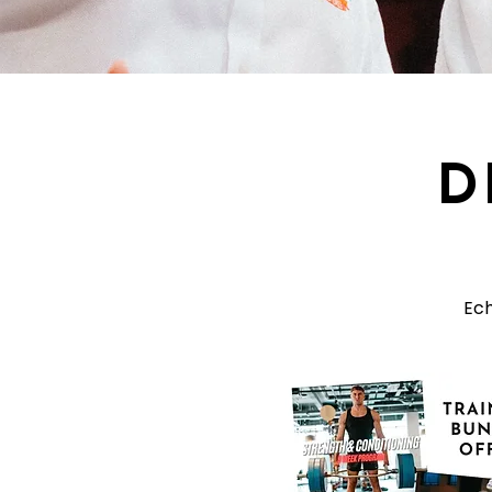
D
Ech