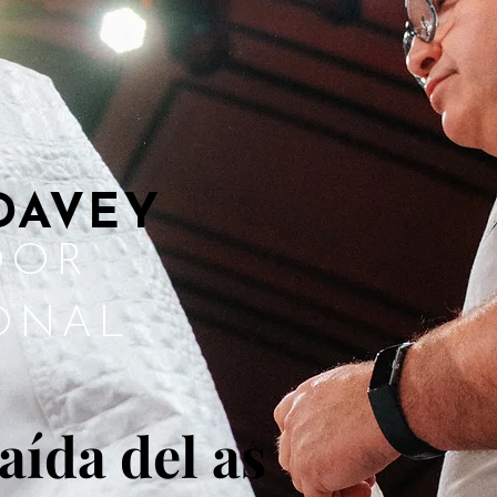
DAVEY
DOR
ONAL
aída del as