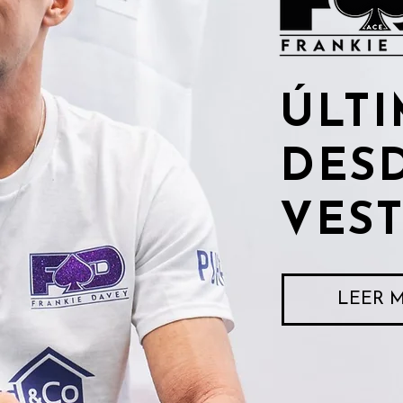
ÚLTI
DES
VES
LEER 