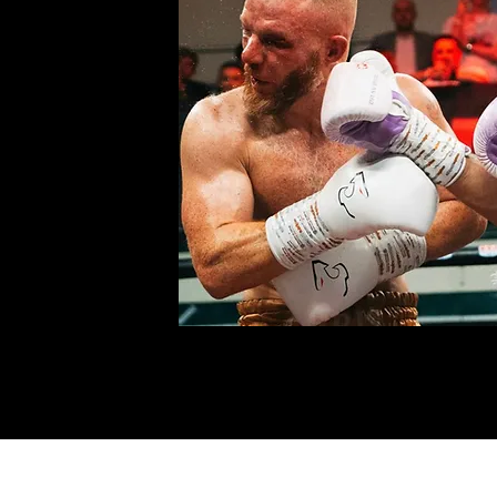
ón de
bra cómo
r su sueño
e boxeo.