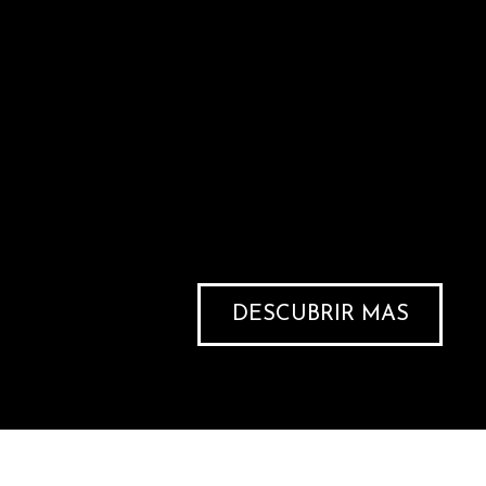
#EQUIPODAVEY
Desde su pelea debut hasta el
entrenamiento en el Ben Davison
Performance Center, la dedicaci
Frankie es incomparable. Descu
planea ascender de rango y logra
de obtener importantes títulos d
DESCUBRIR MÁS